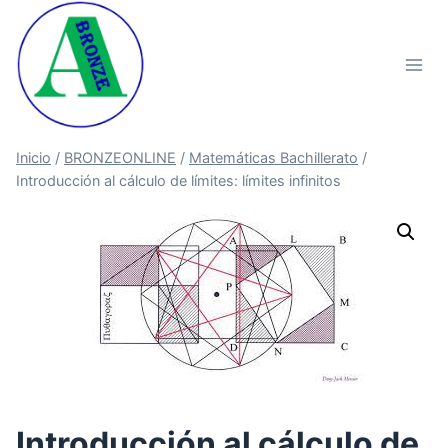
Saltar
al
contenido
Inicio
/
BRONZEONLINE
/
Matemáticas Bachillerato
/
Introducción al cálculo de límites: límites infinitos
Introducción al cálculo de