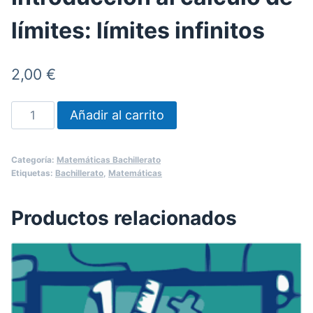
límites: límites infinitos
2,00
€
Introducción
Añadir al carrito
al
cálculo
Categoría:
Matemáticas Bachillerato
de
Etiquetas:
Bachillerato
,
Matemáticas
límites:
límites
Productos relacionados
infinitos
cantidad